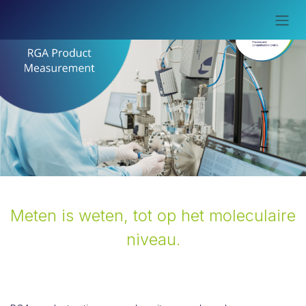
Overslaan naar inhoud
Meten is weten, tot op het moleculaire
niveau.